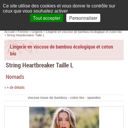
Français
compte
Ce site utilise des cookies et vous donne le contrôle sur
L'élégance au naturel
ceux que vous souhaitez activer
Tout accepter
Personnaliser
Recherche
panier
MENU
0 article(s)
Panneau de gestion des cookies
Accueil
Femme
Lingerie
Lingerie en viscose de bambou écologique et coton bio
Accueil
String Heartbreaker Taille L
Femme
Lingerie en viscose de bambou écologique et coton
bio
Homme
String Heartbreaker Taille L
Bébé & enfant
Nomads
Chaussettes & collants
> + de détails
Chaussures & Sacs
viscose issue de bambou - coton bio - spandex
Accessoires
Linge de maison
Marques