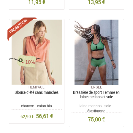
11,95 €
13,95 €
Promotions
- 10%
HEMPAGE
ENGEL
Blouse d'été sans manches
Brassière de sport Femme en
laine merinos et soie
chanvre - coton bio
laine merinos - soie -
élasthanne
56,61 €
62,90 €
75,00 €