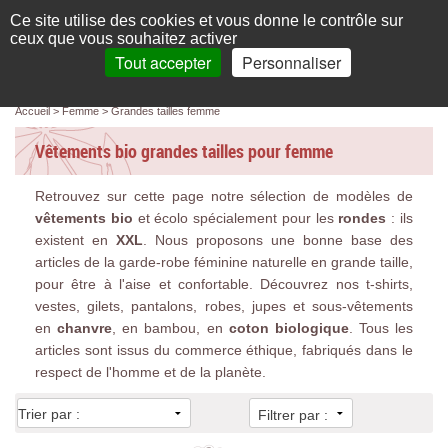
Français
compte
Ce site utilise des cookies et vous donne le contrôle sur
L'élégance au naturel
ceux que vous souhaitez activer
Tout accepter
Personnaliser
Recherche
panier
MENU
0 article(s)
Panneau de gestion des cookies
Accueil
Femme
Grandes tailles femme
Accueil
Vêtements bio grandes tailles pour femme
Femme
Retrouvez sur cette page notre sélection de modèles de
Homme
vêtements bio
et écolo spécialement pour les
rondes
: ils
Bébé & enfant
existent en
XXL
. Nous proposons une bonne base des
articles de la garde-robe féminine naturelle en grande taille,
Chaussettes & collants
pour être à l'aise et confortable. Découvrez nos t-shirts,
vestes, gilets, pantalons, robes, jupes et sous-vêtements
Chaussures & Sacs
en
chanvre
, en bambou, en
coton biologique
. Tous les
articles sont issus du commerce éthique, fabriqués dans le
Accessoires
respect de l'homme et de la planète.
Linge de maison
Filtrer par :
Marques