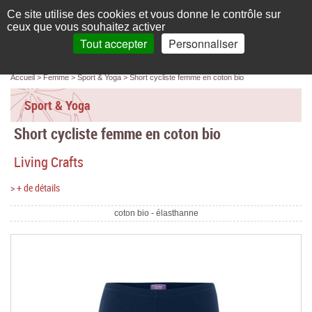
Français
compte
Ce site utilise des cookies et vous donne le contrôle sur
L'élégance au naturel
ceux que vous souhaitez activer
Tout accepter
Personnaliser
Recherche
panier
MENU
0 article(s)
Panneau de gestion des cookies
Accueil
Femme
Sport & Yoga
Short cycliste femme en coton bio
Accueil
Sport & Yoga
Femme
Short cycliste femme en coton bio
Homme
Living Crafts
Bébé & enfant
> + de détails
Chaussettes & collants
coton bio - élasthanne
Chaussures & Sacs
Accessoires
Linge de maison
Marques