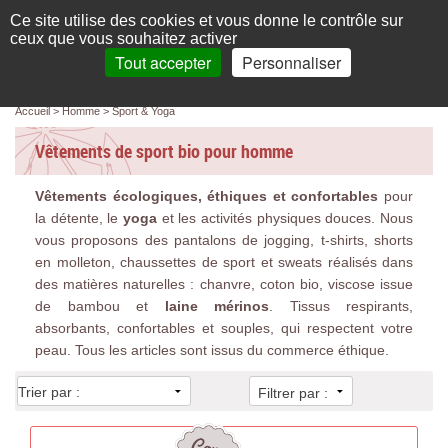
Français
compte
Ce site utilise des cookies et vous donne le contrôle sur
L'élégance au naturel
ceux que vous souhaitez activer
Tout accepter
Personnaliser
Recherche
panier
MENU
0 article(s)
Panneau de gestion des cookies
Accueil
Homme
Sport & Yoga
Accueil
Vêtements de sport bio pour homme
Femme
Vêtements écologiques, éthiques et confortables
pour
Homme
la détente, le
yoga
et les activités physiques douces. Nous
Bébé & enfant
vous proposons des pantalons de jogging, t-shirts, shorts
en molleton, chaussettes de sport et sweats réalisés dans
Chaussettes & collants
des matières naturelles : chanvre, coton bio, viscose issue
de bambou et
laine mérinos
. Tissus respirants,
Chaussures & Sacs
absorbants, confortables et souples, qui respectent votre
peau. Tous les articles sont issus du commerce éthique.
Accessoires
Filtrer par :
Linge de maison
Marques