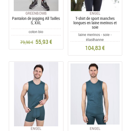
GREENBOMB
ENGEL
Pantalon de jogging All Tailles
T-shirt de sport manches
S, XXL
longues en laine merinos et
soie
coton bio
laine merinos - soie -
55,93 €
élasthanne
79,90 €
104,83 €
ENGEL
ENGEL