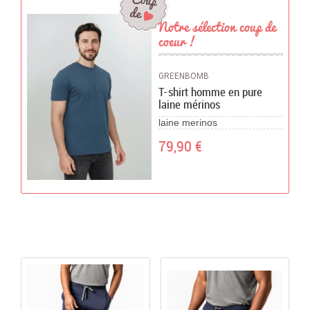
Notre sélection coup de
Chèques Cadeaux
coeur !
PROMOTIONS
GREENBOMB
T-shirt homme en pure
laine mérinos
laine merinos
79,90 €