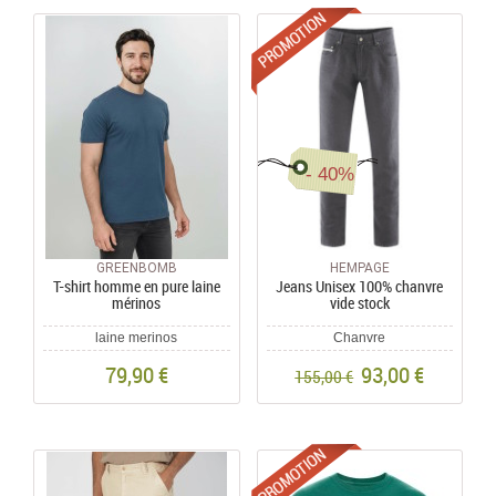
Promotions
- 40%
GREENBOMB
HEMPAGE
T-shirt homme en pure laine
Jeans Unisex 100% chanvre
mérinos
vide stock
laine merinos
Chanvre
79,90 €
93,00 €
155,00 €
Promotions