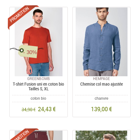
Promotions
- 30%
GREENBOMB
HEMPAGE
T-shirt Fusion uni en coton bio
Chemise col mao ajustée
Tailles S, XL
coton bio
chanvre
24,43 €
139,00 €
34,90 €
Promotions