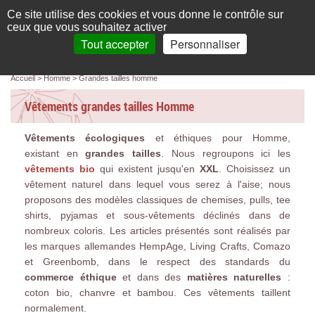
Français
compte
Ce site utilise des cookies et vous donne le contrôle sur
L'élégance au naturel
ceux que vous souhaitez activer
Tout accepter
Personnaliser
Recherche
panier
MENU
0 article(s)
Panneau de gestion des cookies
Accueil
Homme
Grandes tailles homme
Accueil
Vêtements grandes tailles Homme
Femme
Vêtements écologiques
et éthiques pour Homme,
Homme
existant en
grandes tailles
. Nous regroupons ici les
Bébé & enfant
vêtements bio
qui existent jusqu'en
XXL
. Choisissez un
vêtement naturel dans lequel vous serez à l'aise; nous
Chaussettes & collants
proposons des modèles classiques de chemises, pulls, tee
shirts, pyjamas et sous-vêtements déclinés dans de
Chaussures & Sacs
nombreux coloris. Les articles présentés sont réalisés par
les marques allemandes HempAge, Living Crafts, Comazo
Accessoires
et Greenbomb, dans le respect des standards du
commerce éthique
et dans des
matières naturelles
:
Linge de maison
coton bio, chanvre et bambou. Ces vêtements taillent
normalement.
Marques