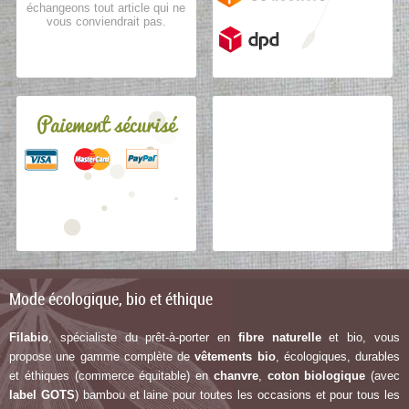
échangeons tout article qui ne
vous conviendrait pas.
Paiement sécurisé
Mode écologique, bio et éthique
Filabio
, spécialiste du prêt-à-porter en
fibre naturelle
et bio, vous
propose une gamme complète de
vêtements bio
, écologiques, durables
et éthiques (commerce équitable) en
chanvre
,
coton biologique
(avec
label G
OTS
) bambou et laine pour toutes les occasions et pour tous les