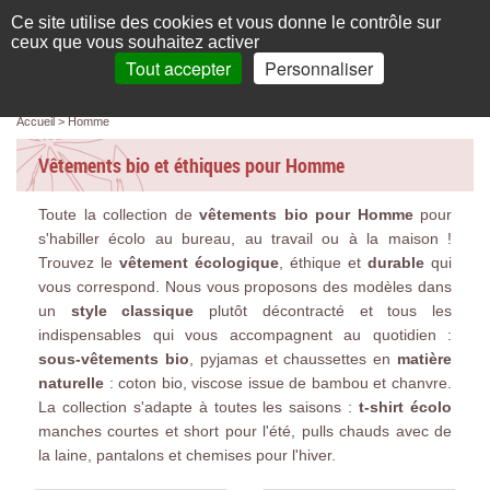
Français
compte
Ce site utilise des cookies et vous donne le contrôle sur
L'élégance au naturel
ceux que vous souhaitez activer
Tout accepter
Personnaliser
Recherche
panier
MENU
0 article(s)
Panneau de gestion des cookies
Accueil
Homme
Accueil
Vêtements bio et éthiques pour Homme
Femme
Toute la collection de
vêtements bio
pour Homme
pour
Homme
s'habiller écolo au bureau, au travail ou à la maison !
Bébé & enfant
Trouvez le
vêtement écologique
, éthique et
durable
qui
vous correspond. Nous vous proposons des modèles dans
Chaussettes & collants
un
style classique
plutôt décontracté et tous les
indispensables qui vous accompagnent au quotidien :
Chaussures & Sacs
sous-vêtements bio
, pyjamas et chaussettes en
matière
naturelle
: coton bio, viscose issue de bambou et chanvre.
Accessoires
La collection s'adapte à toutes les saisons :
t-shirt écolo
manches courtes et short pour l'été, pulls chauds avec de
Linge de maison
la laine, pantalons et chemises pour l'hiver.
Marques