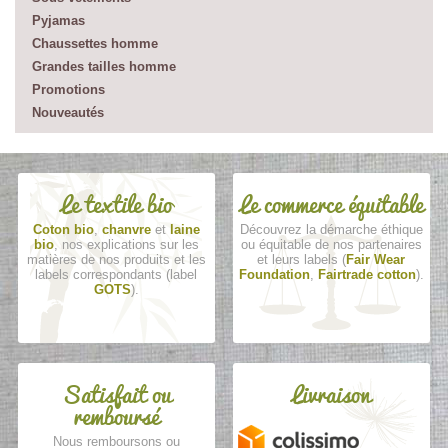
Pyjamas
Chaussettes homme
Grandes tailles homme
Promotions
Nouveautés
Le textile bio
Le commerce équitable
Coton bio
,
chanvre
et
laine
Découvrez la démarche éthique
bio
, nos explications sur les
ou équitable de nos partenaires
matières de nos produits et les
et leurs labels (
Fair Wear
labels correspondants (label
Foundation
,
Fairtrade cotton
).
GOTS
).
Satisfait ou
Livraison
remboursé
Nous remboursons ou