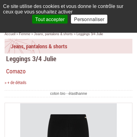
Français
compte
Ce site utilise des cookies et vous donne le contrôle sur
L'élégance au naturel
ceux que vous souhaitez activer
Tout accepter
Personnaliser
Recherche
panier
MENU
0 article(s)
Panneau de gestion des cookies
Accueil
Femme
Jeans, pantalons & shorts
Leggings 3/4 Julie
Accueil
Jeans, pantalons & shorts
Femme
Leggings 3/4 Julie
Homme
Comazo
Bébé & enfant
> + de détails
Chaussettes & collants
coton bio - élasthanne
Chaussures & Sacs
Accessoires
Linge de maison
Marques