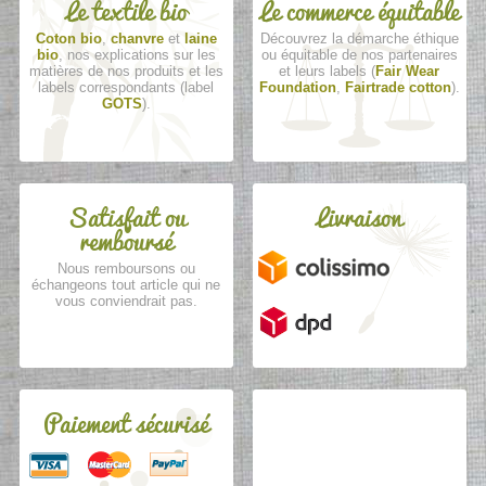
Le textile bio
Le commerce équitable
Coton bio
,
chanvre
et
laine
Découvrez la démarche éthique
bio
, nos explications sur les
ou équitable de nos partenaires
matières de nos produits et les
et leurs labels (
Fair Wear
labels correspondants (label
Foundation
,
Fairtrade cotton
).
GOTS
).
Satisfait ou
Livraison
remboursé
Nous remboursons ou
échangeons tout article qui ne
vous conviendrait pas.
Paiement sécurisé