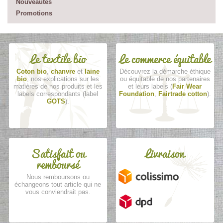
Nouveautés
Promotions
Le textile bio
Le commerce équitable
Coton bio
,
chanvre
et
laine
Découvrez la démarche éthique
bio
, nos explications sur les
ou équitable de nos partenaires
matières de nos produits et les
et leurs labels (
Fair Wear
labels correspondants (label
Foundation
,
Fairtrade cotton
).
GOTS
).
Satisfait ou
Livraison
remboursé
Nous remboursons ou
échangeons tout article qui ne
vous conviendrait pas.