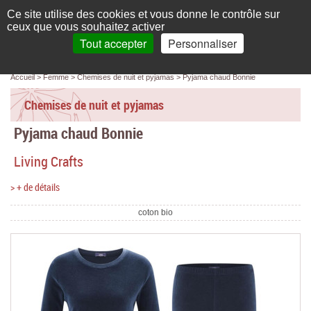
Français
compte
Ce site utilise des cookies et vous donne le contrôle sur
L'élégance au naturel
ceux que vous souhaitez activer
Tout accepter
Personnaliser
Recherche
panier
MENU
0 article(s)
Panneau de gestion des cookies
Accueil
Femme
Chemises de nuit et pyjamas
Pyjama chaud Bonnie
Accueil
Chemises de nuit et pyjamas
Femme
Pyjama chaud Bonnie
Homme
Living Crafts
Bébé & enfant
> + de détails
Chaussettes & collants
coton bio
Chaussures & Sacs
Accessoires
Linge de maison
Marques