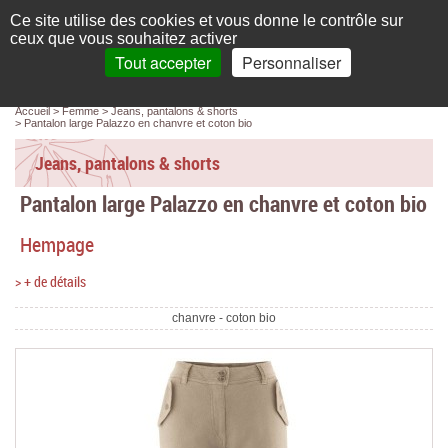
Français
compte
Ce site utilise des cookies et vous donne le contrôle sur
L'élégance au naturel
ceux que vous souhaitez activer
Tout accepter
Personnaliser
Recherche
panier
MENU
0 article(s)
Panneau de gestion des cookies
Accueil
Femme
Jeans, pantalons & shorts
Accueil
Pantalon large Palazzo en chanvre et coton bio
Femme
Jeans, pantalons & shorts
Pantalon large Palazzo en chanvre et coton bio
Homme
Hempage
Bébé & enfant
> + de détails
Chaussettes & collants
chanvre - coton bio
Chaussures & Sacs
Accessoires
Linge de maison
Marques