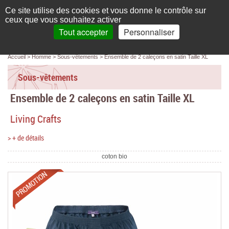
Français
compte
Ce site utilise des cookies et vous donne le contrôle sur
L'élégance au naturel
ceux que vous souhaitez activer
Tout accepter
Personnaliser
Recherche
panier
MENU
0 article(s)
Panneau de gestion des cookies
Accueil
Homme
Sous-vêtements
Ensemble de 2 caleçons en satin Taille XL
Accueil
Sous-vêtements
Femme
Ensemble de 2 caleçons en satin Taille XL
Homme
Living Crafts
Bébé & enfant
> + de détails
Chaussettes & collants
coton bio
Chaussures & Sacs
Promotions
Accessoires
Linge de maison
Marques