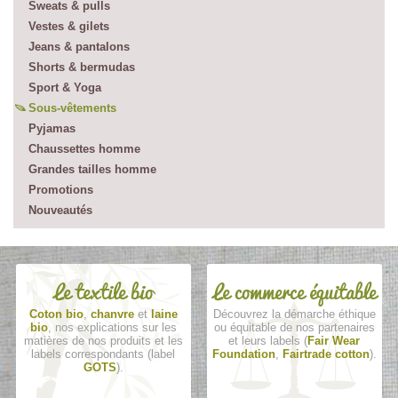
Sweats & pulls
Vestes & gilets
Jeans & pantalons
Shorts & bermudas
Sport & Yoga
Sous-vêtements
Pyjamas
Chaussettes homme
Grandes tailles homme
Promotions
Nouveautés
Le textile bio
Le commerce équitable
Coton bio
,
chanvre
et
laine
Découvrez la démarche éthique
bio
, nos explications sur les
ou équitable de nos partenaires
matières de nos produits et les
et leurs labels (
Fair Wear
labels correspondants (label
Foundation
,
Fairtrade cotton
).
GOTS
).