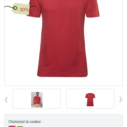
- 30%
Chèques Cadeaux
PROMOTIONS
Previous
Choisissez la couleur :