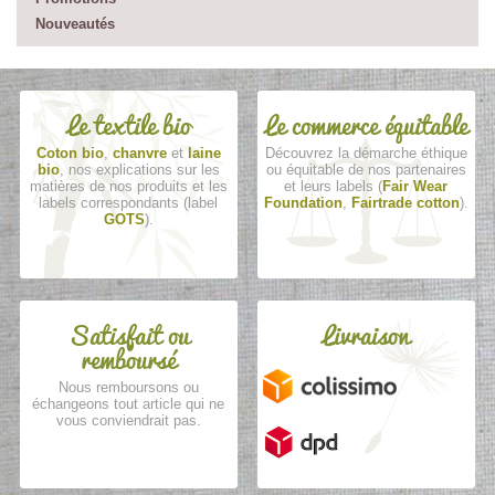
Nouveautés
Le textile bio
Le commerce équitable
Coton bio
,
chanvre
et
laine
Découvrez la démarche éthique
bio
, nos explications sur les
ou équitable de nos partenaires
matières de nos produits et les
et leurs labels (
Fair Wear
labels correspondants (label
Foundation
,
Fairtrade cotton
).
GOTS
).
Satisfait ou
Livraison
remboursé
Nous remboursons ou
échangeons tout article qui ne
vous conviendrait pas.