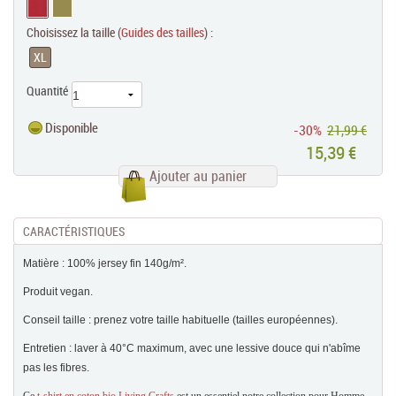
Choisissez la taille (
Guides des tailles
) :
XL
Quantité
Disponible
-30%
21,99 €
15,39 €
Ajouter au panier
CARACTÉRISTIQUES
Matière : 100% jersey fin 140g/m².
Produit vegan.
Conseil taille : prenez votre taille habituelle (tailles européennes).
Entretien : laver à 40°C maximum, avec une lessive douce qui n'abîme
pas les fibres.
Ce
t-shirt en coton bio Living Crafts
est un essentiel notre collection pour Homme.