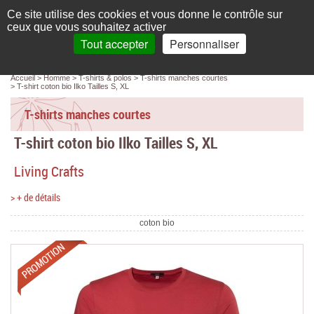
Français
compte
Ce site utilise des cookies et vous donne le contrôle sur
L'élégance au naturel
ceux que vous souhaitez activer
Tout accepter
Personnaliser
Recherche
panier
MENU
0 article(s)
Panneau de gestion des cookies
Accueil
Homme
T-shirts & polos
T-shirts manches courtes
Accueil
T-shirt coton bio Ilko Tailles S, XL
Femme
T-shirts manches courtes
T-shirt coton bio Ilko Tailles S, XL
Homme
Living Crafts
Bébé & enfant
> + de détails
Chaussettes & collants
coton bio
Chaussures & Sacs
Promotions
Accessoires
Linge de maison
Marques