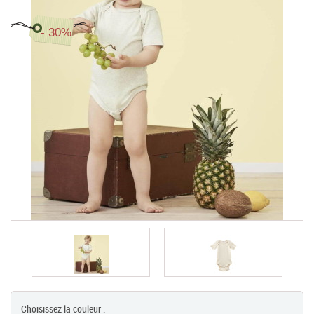
Chèques Cadeaux
- 30%
PROMOTIONS
Choisissez la couleur :