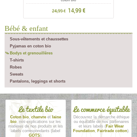
14,99 €
24,99 €
Bébé & enfant
Sous-vêtements et chaussettes
Pyjamas en coton bio
Bodys et grenouillères
T-shirts
Robes
Sweats
Pantalons, leggings et shorts
Le textile bio
Le commerce équitable
Coton bio
,
chanvre
et
laine
Découvrez la démarche éthique
bio
, nos explications sur les
ou équitable de nos partenaires
matières de nos produits et les
et leurs labels (
Fair Wear
labels correspondants (label
Foundation
,
Fairtrade cotton
).
GOTS
).