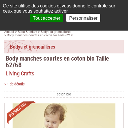
Français
compte
Ce site utilise des cookies et vous donne le contrôle sur
L'élégance au naturel
ceux que vous souhaitez activer
Tout accepter
Personnaliser
Recherche
panier
MENU
0 article(s)
Panneau de gestion des cookies
Accueil
Bébé & enfant
Bodys et grenouillères
Accueil
Body manches courtes en coton bio Taille 62/68
Femme
Bodys et grenouillères
Body manches courtes en coton bio Taille
Homme
62/68
Bébé & enfant
Living Crafts
Chaussettes & collants
> + de détails
Chaussures & Sacs
coton bio
Accessoires
Promotions
Linge de maison
Marques