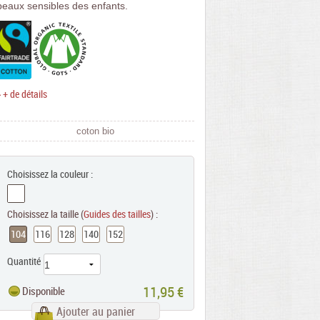
peaux sensibles des enfants.
> + de détails
coton bio
Choisissez la couleur :
Choisissez la taille (
Guides des tailles
) :
104
116
128
140
152
Quantité
11,95 €
Disponible
Ajouter au panier