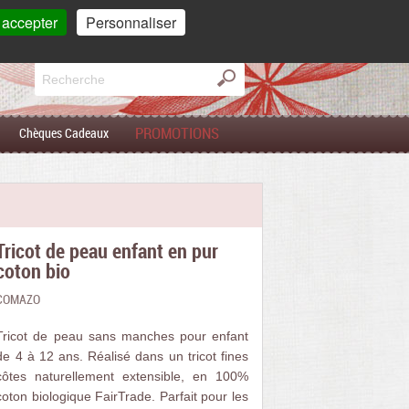
mpte
Mon
panier
 accepter
Personnaliser
0 article(s)
PROMOTIONS
Chèques Cadeaux
Tricot de peau enfant en pur
coton bio
COMAZO
Tricot de peau sans manches pour enfant
de 4 à 12 ans. Réalisé dans un tricot fines
côtes naturellement extensible, en 100%
coton biologique FairTrade. Parfait pour les