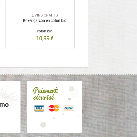
LIVING CRAFTS
KITE
Boxer garçon en coton bio
Tricots de peau fille Kitty cat
coton bio
coton bio
10,99 €
17,10 €
28,50 €
Paiement
sécurisé