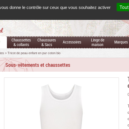
Mon
co
Français
Tout
t vous donne le contrôle sur ceux que vous souhaitez activer
el
Chaussettes
Chaussures
Linge de
&
Accessoires
Marques
& collants
& Sacs
maison
tes
Tricot de peau enfant en pur coton bio
Sous-vêtements et chaussettes