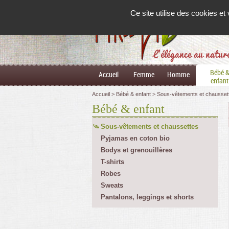
Panneau de gestion des cookies
Ce site utilise des cookies e
L'élégance au natur
Bébé 
Accueil
Femme
Homme
enfant
Accueil
Bébé & enfant
Sous-vêtements et chausset
Bébé & enfant
Sous-vêtements et chaussettes
Pyjamas en coton bio
Bodys et grenouillères
T-shirts
Robes
Sweats
Pantalons, leggings et shorts