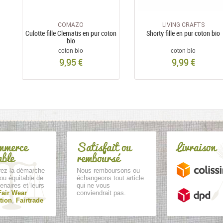
COMAZO
LIVING CRAFTS
Culotte fille Clematis en pur coton
Shorty fille en pur coton bio
bio
coton bio
coton bio
9,95 €
9,99 €
mmerce
Satisfait ou
Livraison
able
remboursé
ez la démarche
Nous remboursons ou
ou équitable de
échangeons tout article
enaires et leurs
qui ne vous
Fair Wear
conviendrait pas.
tion
,
Fairtrade