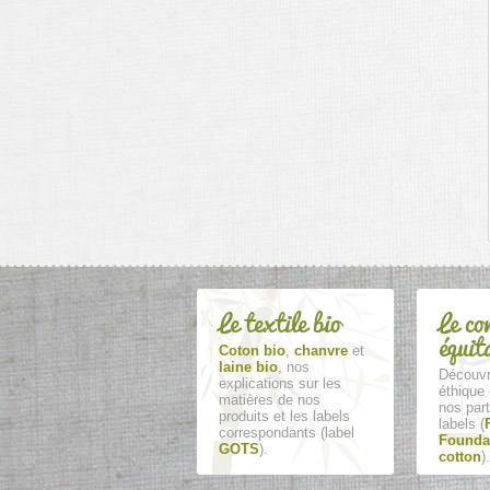
Le textile bio
Le co
équit
Coton bio
,
chanvre
et
laine bio
, nos
Découvr
explications sur les
éthique 
matières de nos
nos part
produits et les labels
labels (
correspondants (label
Founda
GOTS
).
cotton
).