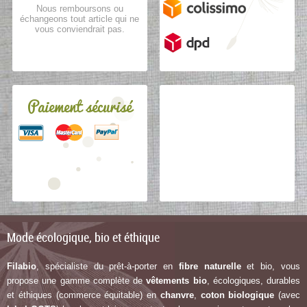
Nous remboursons ou
échangeons tout article qui ne
vous conviendrait pas.
Paiement sécurisé
Mode écologique, bio et éthique
Filabio
, spécialiste du prêt-à-porter en
fibre naturelle
et bio, vous
propose une gamme complète de
vêtements bio
, écologiques, durables
et éthiques (commerce équitable) en
chanvre
,
coton biologique
(avec