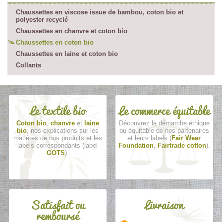
Chaussettes en viscose issue de bambou, coton bio et
polyester recyclé
Chaussettes en chanvre et coton bio
Chaussettes en coton bio
Chaussettes en laine et coton bio
Collants
Le textile bio
Le commerce équitable
Coton bio
,
chanvre
et
laine
Découvrez la démarche éthique
bio
, nos explications sur les
ou équitable de nos partenaires
matières de nos produits et les
et leurs labels (
Fair Wear
labels correspondants (label
Foundation
,
Fairtrade cotton
).
GOTS
).
Satisfait ou
Livraison
remboursé