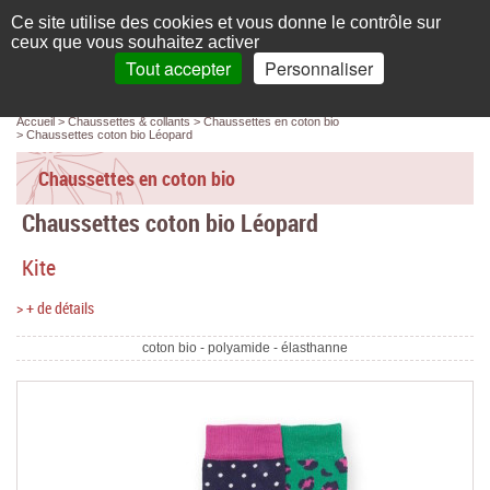
Français
compte
Ce site utilise des cookies et vous donne le contrôle sur
L'élégance au naturel
ceux que vous souhaitez activer
Tout accepter
Personnaliser
Recherche
panier
MENU
0 article(s)
Panneau de gestion des cookies
Accueil
Chaussettes & collants
Chaussettes en coton bio
Accueil
Chaussettes coton bio Léopard
Femme
Chaussettes en coton bio
Chaussettes coton bio Léopard
Homme
Kite
Bébé & enfant
> + de détails
Chaussettes & collants
coton bio - polyamide - élasthanne
Chaussures & Sacs
Accessoires
Linge de maison
Marques