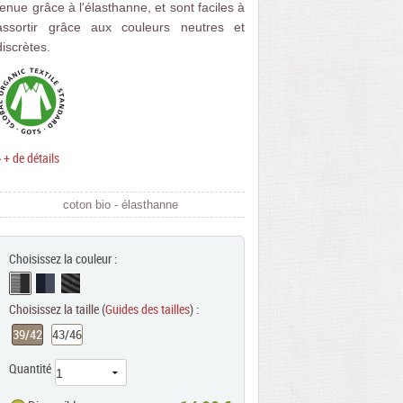
tenue grâce à l'élasthanne, et sont faciles à
assortir grâce aux couleurs neutres et
discrètes.
> + de détails
coton bio - élasthanne
xt
Choisissez la couleur :
Choisissez la taille (
Guides des tailles
) :
39/42
43/46
Quantité