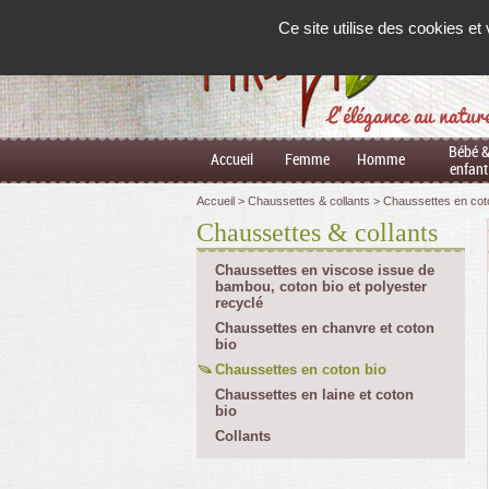
Panneau de gestion des cookies
Ce site utilise des cookies e
L'élégance au natur
Bébé 
Accueil
Femme
Homme
enfant
Accueil
Chaussettes & collants
Chaussettes en cot
Chaussettes & collants
Chaussettes en viscose issue de
bambou, coton bio et polyester
recyclé
Chaussettes en chanvre et coton
bio
Chaussettes en coton bio
Chaussettes en laine et coton
bio
Collants