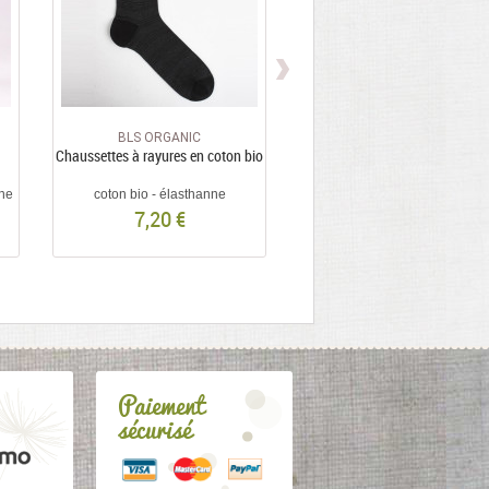
BLS ORGANIC
BLS ORGANIC
Chaussettes à rayures en coton bio
Chaussettes motif prismes
ane
coton bio - élasthanne
coton bio - élasthanne
7,20 €
7,20 €
Paiement
sécurisé