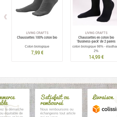
LIVING CRAFTS
LIVING CRAFTS
Chaussettes 100% coton bio
Chaussettes en coton bio
'Business-pack' de 2 paires
Coton biologique
coton biologique 98% - élasth
7,99 €
2%
14,99 €
mmerce
Satisfait ou
Livraison
able
remboursé
ez la démarche
Nous remboursons ou
ou équitable de
échangeons tout article