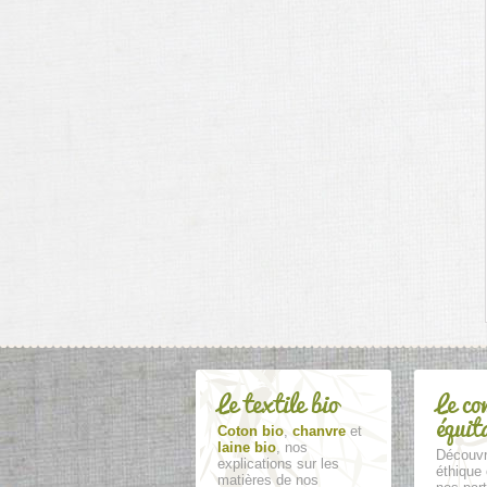
Le textile bio
Le co
équit
Coton bio
,
chanvre
et
laine bio
, nos
Découvr
explications sur les
éthique 
matières de nos