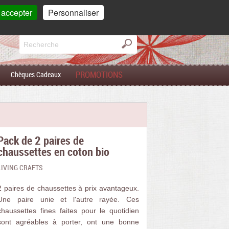
mpte
Mon
panier
 accepter
Personnaliser
0 article(s)
PROMOTIONS
Chèques Cadeaux
Pack de 2 paires de
chaussettes en coton bio
LIVING CRAFTS
2 paires de chaussettes à prix avantageux.
Une paire unie et l'autre rayée. Ces
chaussettes fines faites pour le quotidien
sont agréables à porter, ont une bonne