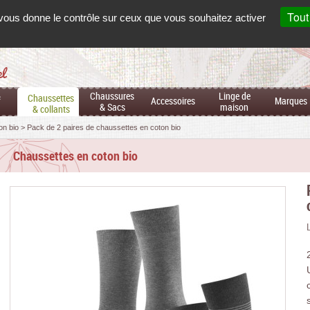
Mon
co
Français
Tout
t vous donne le contrôle sur ceux que vous souhaitez activer
el
&
Chaussures
Linge de
Chaussettes
Accessoires
Marques
& Sacs
maison
& collants
on bio
Pack de 2 paires de chaussettes en coton bio
Chaussettes en coton bio