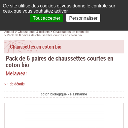
Français
compte
Ce site utilise des cookies et vous donne le contrôle sur
L'élégance au naturel
ceux que vous souhaitez activer
Tout accepter
Personnaliser
Recherche
panier
MENU
0 article(s)
Panneau de gestion des cookies
Accueil
Chaussettes & collants
Chaussettes en coton bio
Accueil
Pack de 6 paires de chaussettes courtes en coton bio
Femme
Chaussettes en coton bio
Pack de 6 paires de chaussettes courtes en
Homme
coton bio
Bébé & enfant
Melawear
Chaussettes & collants
> + de détails
Chaussures & Sacs
coton biologique - élasthanne
Accessoires
Linge de maison
Marques