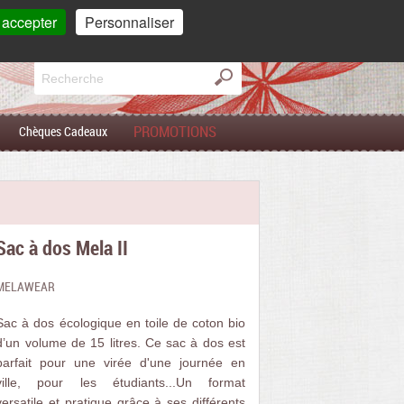
mpte
Mon
panier
 accepter
Personnaliser
0 article(s)
PROMOTIONS
Chèques Cadeaux
Sac à dos Mela II
MELAWEAR
Sac à dos écologique en toile de coton bio
d’un volume de 15 litres. Ce sac à dos est
parfait pour une virée d'une journée en
ville, pour les étudiants...Un format
versatile et pratique grâce à ses différents