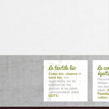
Le textile bio
Le co
équit
Coton bio
,
chanvre
et
laine bio
, nos
Découvr
explications sur les
éthique 
matières de nos
nos part
produits et les labels
labels (
correspondants (label
Founda
GOTS
).
cotton
).