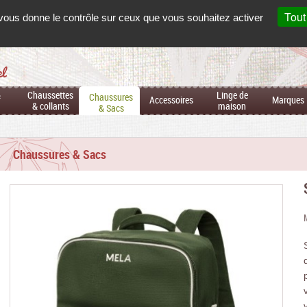
Mon
co
Français
Tout
t vous donne le contrôle sur ceux que vous souhaitez activer
el
&
Chaussettes
Linge de
Chaussures
Accessoires
Marques
& collants
maison
& Sacs
Chaussures & Sacs