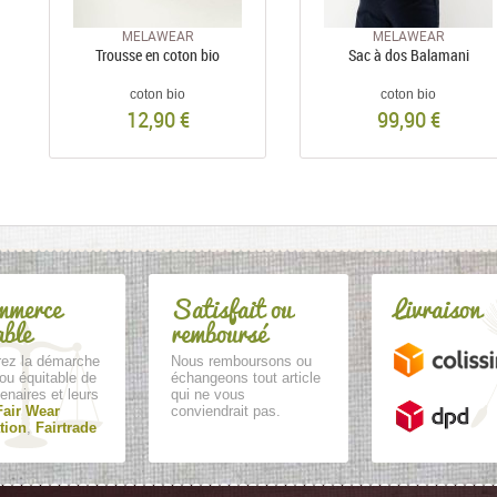
MELAWEAR
MELAWEAR
Trousse en coton bio
Sac à dos Balamani
coton bio
coton bio
12,90 €
99,90 €
mmerce
Satisfait ou
Livraison
able
remboursé
ez la démarche
Nous remboursons ou
ou équitable de
échangeons tout article
enaires et leurs
qui ne vous
Fair Wear
conviendrait pas.
tion
,
Fairtrade