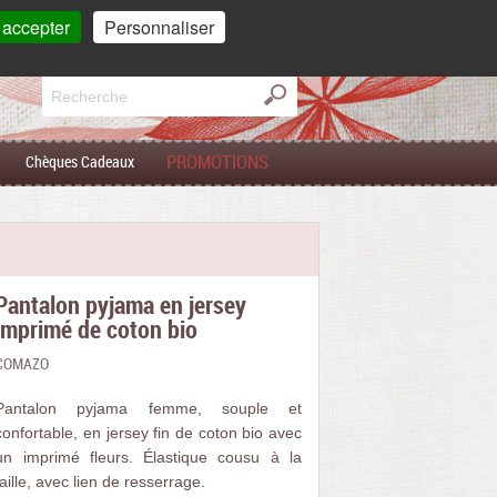
mpte
Mon
panier
 accepter
Personnaliser
0 article(s)
PROMOTIONS
Chèques Cadeaux
Pantalon pyjama en jersey
imprimé de coton bio
COMAZO
Pantalon pyjama femme, souple et
confortable, en jersey fin de coton bio avec
un imprimé fleurs. Élastique cousu à la
taille, avec lien de resserrage.