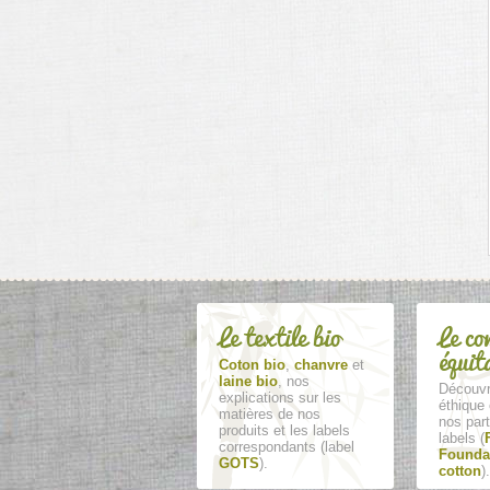
Le textile bio
Le co
équit
Coton bio
,
chanvre
et
laine bio
, nos
Découvr
explications sur les
éthique 
matières de nos
nos part
produits et les labels
labels (
correspondants (label
Founda
GOTS
).
cotton
).