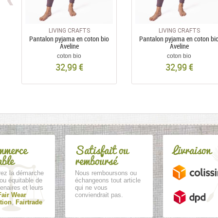
LIVING CRAFTS
LIVING CRAFTS
Pantalon pyjama en coton bio
Pantalon pyjama en coton bi
Aveline
Aveline
coton bio
coton bio
32,99 €
32,99 €
mmerce
Satisfait ou
Livraison
able
remboursé
ez la démarche
Nous remboursons ou
ou équitable de
échangeons tout article
enaires et leurs
qui ne vous
Fair Wear
conviendrait pas.
tion
,
Fairtrade