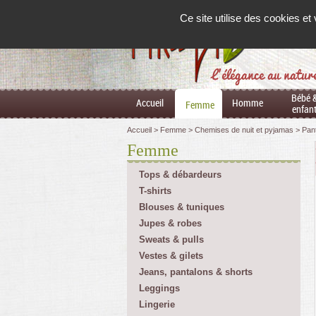
Panneau de gestion des cookies
Ce site utilise des cookies e
L'élégance au natur
Bébé 
Accueil
Homme
Femme
enfan
Accueil
Femme
Chemises de nuit et pyjamas
Pan
Femme
Tops & débardeurs
T-shirts
Blouses & tuniques
Jupes & robes
Sweats & pulls
Vestes & gilets
Jeans, pantalons & shorts
Leggings
Lingerie