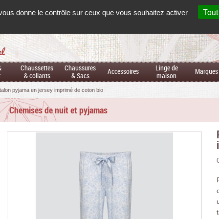
Mon
co
Français
Tout
t vous donne le contrôle sur ceux que vous souhaitez activer
el
&
Chaussettes
Chaussures
Linge de
Accessoires
Marques
t
& collants
& Sacs
maison
talon pyjama en jersey imprimé de coton bio
Chemises de nuit et pyjamas