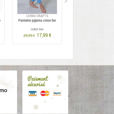
LIVING CRAFTS
COMAZO
o
Pantalon pyjama coton bio
Short pyjama à rayures Taille
coton bio
coton bio
17,99 €
17,95 €
29,99 €
Paiement
sécurisé