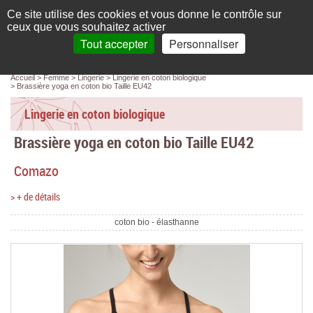
Français
compte
Ce site utilise des cookies et vous donne le contrôle sur
L'élégance au naturel
ceux que vous souhaitez activer
Tout accepter
Personnaliser
Recherche
panier
MENU
0 article(s)
Panneau de gestion des cookies
Accueil
Femme
Lingerie
Lingerie en coton biologique
Accueil
Brassière yoga en coton bio Taille EU42
Femme
Lingerie en coton biologique
Brassière yoga en coton bio Taille EU42
Homme
Comazo
Bébé & enfant
> + de détails
Chaussettes & collants
coton bio - élasthanne
Chaussures & Sacs
Accessoires
Linge de maison
Marques