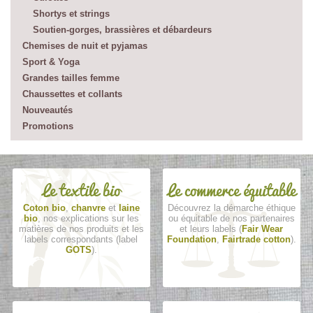
Shortys et strings
Soutien-gorges, brassières et débardeurs
Chemises de nuit et pyjamas
Sport & Yoga
Grandes tailles femme
Chaussettes et collants
Nouveautés
Promotions
Le textile bio
Le commerce équitable
Coton bio
,
chanvre
et
laine
Découvrez la démarche éthique
bio
, nos explications sur les
ou équitable de nos partenaires
matières de nos produits et les
et leurs labels (
Fair Wear
labels correspondants (label
Foundation
,
Fairtrade cotton
).
GOTS
).