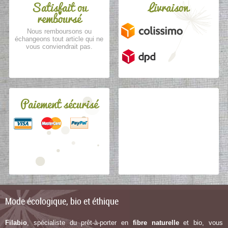
Satisfait ou
Livraison
remboursé
Nous remboursons ou
échangeons tout article qui ne
vous conviendrait pas.
Paiement sécurisé
Mode écologique, bio et éthique
Filabio
, spécialiste du prêt-à-porter en
fibre naturelle
et bio, vous