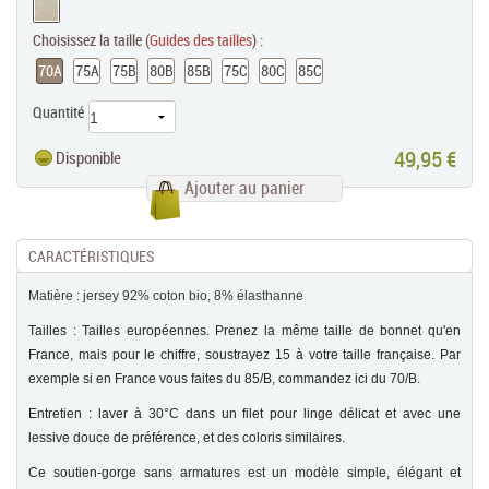
Choisissez la taille (
Guides des tailles
) :
70A
75A
75B
80B
85B
75C
80C
85C
Quantité
49,95 €
Disponible
Ajouter au panier
CARACTÉRISTIQUES
Matière : jersey 92% coton bio, 8% élasthanne
Tailles : Tailles européennes. Prenez la même taille de bonnet qu'en
France, mais pour le chiffre, soustrayez 15 à votre taille française. Par
exemple si en France vous faites du 85/B, commandez ici du 70/B.
Entretien : laver à 30°C dans un filet pour linge délicat et avec une
lessive douce de préférence, et des coloris similaires.
Ce soutien-gorge sans armatures est un modèle simple, élégant et