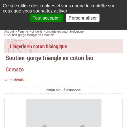
Français
compte
Ce site utilise des cookies et vous donne le contrôle sur
L'élégance au naturel
ceux que vous souhaitez activer
Tout accepter
Personnaliser
Recherche
panier
MENU
0 article(s)
Panneau de gestion des cookies
Accueil
Femme
Lingerie
Lingerie en coton biologique
Accueil
Soutien-gorge triangle en coton bio
Femme
Lingerie en coton biologique
Soutien-gorge triangle en coton bio
Homme
Comazo
Bébé & enfant
> + de détails
Chaussettes & collants
coton bio - élasthanne
Chaussures & Sacs
Accessoires
Linge de maison
Marques