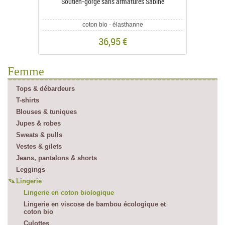
Soutien-gorge sans armatures Sabine
S
coton bio - élasthanne
36,95 €
Femme
Tops & débardeurs
T-shirts
Blouses & tuniques
Jupes & robes
Sweats & pulls
Vestes & gilets
Jeans, pantalons & shorts
Leggings
Lingerie
Lingerie en coton biologique
Lingerie en viscose de bambou écologique et
coton bio
Culottes