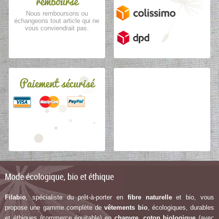
remboursé
Nous remboursons ou
échangeons tout article qui ne
vous conviendrait pas.
Paiement sécurisé
Mode écologique, bio et éthique
Filabio
, spécialiste du prêt-à-porter en
fibre naturelle
et bio, vous
propose une gamme complète de
vêtements bio
, écologiques, durables
et éthiques (commerce équitable) en
chanvre
,
coton biologique
(avec