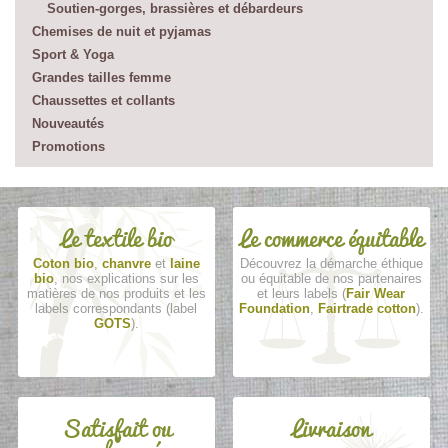
Soutien-gorges, brassières et débardeurs
Chemises de nuit et pyjamas
Sport & Yoga
Grandes tailles femme
Chaussettes et collants
Nouveautés
Promotions
Le textile bio
Le commerce équitable
Coton bio
,
chanvre
et
laine
Découvrez la démarche éthique
bio
, nos explications sur les
ou équitable de nos partenaires
matières de nos produits et les
et leurs labels (
Fair Wear
labels correspondants (label
Foundation
,
Fairtrade cotton
).
GOTS
).
Satisfait ou
Livraison