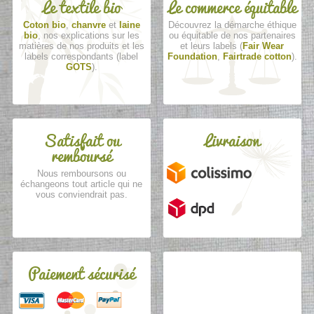
Le textile bio
Le commerce équitable
Coton bio
,
chanvre
et
laine
Découvrez la démarche éthique
bio
, nos explications sur les
ou équitable de nos partenaires
matières de nos produits et les
et leurs labels (
Fair Wear
labels correspondants (label
Foundation
,
Fairtrade cotton
).
GOTS
).
Satisfait ou
Livraison
remboursé
Nous remboursons ou
échangeons tout article qui ne
vous conviendrait pas.
Paiement sécurisé