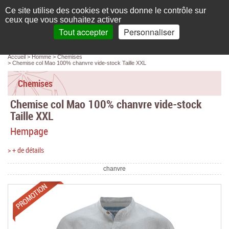
Français
compte
Ce site utilise des cookies et vous donne le contrôle sur
L'élégance au naturel
ceux que vous souhaitez activer
Tout accepter
Personnaliser
Recherche
panier
MENU
0 article(s)
Panneau de gestion des cookies
Accueil
Homme
Chemises
Accueil
Chemise col Mao 100% chanvre vide-stock Taille XXL
Femme
Chemises
Chemise col Mao 100% chanvre vide-stock
Homme
Taille XXL
Bébé & enfant
Hempage
Chaussettes & collants
> + de détails
Chaussures & Sacs
chanvre
Accessoires
Promotions
Linge de maison
Marques