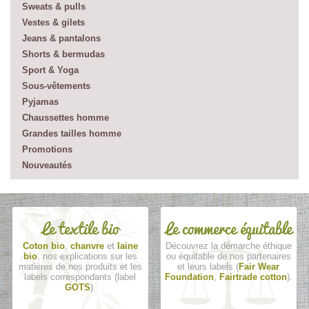
Sweats & pulls
Vestes & gilets
Jeans & pantalons
Shorts & bermudas
Sport & Yoga
Sous-vêtements
Pyjamas
Chaussettes homme
Grandes tailles homme
Promotions
Nouveautés
Le textile bio
Le commerce équitable
Coton bio
,
chanvre
et
laine
Découvrez la démarche éthique
bio
, nos explications sur les
ou équitable de nos partenaires
matières de nos produits et les
et leurs labels (
Fair Wear
labels correspondants (label
Foundation
,
Fairtrade cotton
).
GOTS
).