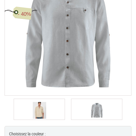
Chèques Cadeaux
- 40%
PROMOTIONS
Choisissez la couleur :