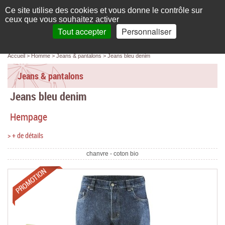
Français
compte
Ce site utilise des cookies et vous donne le contrôle sur
L'élégance au naturel
ceux que vous souhaitez activer
Tout accepter
Personnaliser
Recherche
panier
MENU
0 article(s)
Panneau de gestion des cookies
Accueil
Homme
Jeans & pantalons
Jeans bleu denim
Accueil
Jeans & pantalons
Femme
Jeans bleu denim
Homme
Hempage
Bébé & enfant
> + de détails
Chaussettes & collants
chanvre - coton bio
Chaussures & Sacs
Promotions
Accessoires
Linge de maison
Marques