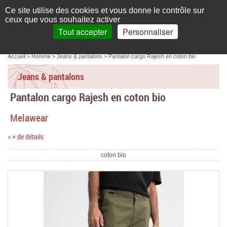
Français
compte
Ce site utilise des cookies et vous donne le contrôle sur
L'élégance au naturel
ceux que vous souhaitez activer
Tout accepter
Personnaliser
Recherche
panier
MENU
0 article(s)
Panneau de gestion des cookies
Accueil
Homme
Jeans & pantalons
Pantalon cargo Rajesh en coton bio
Accueil
Jeans & pantalons
Femme
Pantalon cargo Rajesh en coton bio
Homme
Melawear
Bébé & enfant
> + de détails
Chaussettes & collants
coton bio
Chaussures & Sacs
Accessoires
Linge de maison
Marques