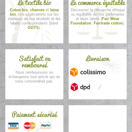
Le textile bio
Le commerce équitable
Coton bio
,
chanvre
et
laine
Découvrez la démarche éthique
bio
, nos explications sur les
ou équitable de nos partenaires
matières de nos produits et les
et leurs labels (
Fair Wear
labels correspondants (label
Foundation
,
Fairtrade cotton
).
GOTS
).
Satisfait ou
Livraison
remboursé
Nous remboursons ou
échangeons tout article qui ne
vous conviendrait pas.
Paiement sécurisé