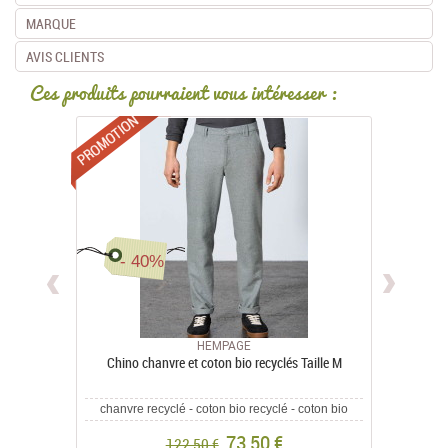
MARQUE
AVIS CLIENTS
Ces produits pourraient vous intéresser :
Promotions
- 40%
HEMPAGE
Chino chanvre et coton bio recyclés Taille M
Pantal
chanvre recyclé - coton bio recyclé - coton bio
73,50 €
122,50 €