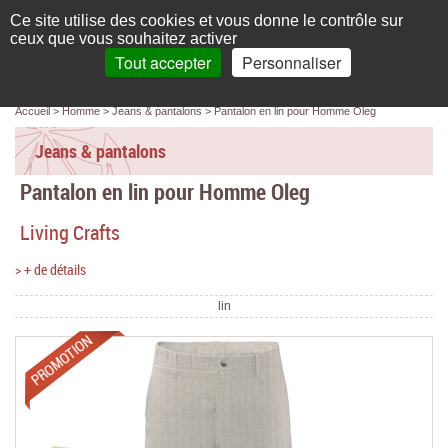
Français
compte
Ce site utilise des cookies et vous donne le contrôle sur
L'élégance au naturel
ceux que vous souhaitez activer
Tout accepter
Personnaliser
Recherche
panier
MENU
0 article(s)
Panneau de gestion des cookies
Accueil
Homme
Jeans & pantalons
Pantalon en lin pour Homme Oleg
Accueil
Jeans & pantalons
Femme
Pantalon en lin pour Homme Oleg
Homme
Living Crafts
Bébé & enfant
> + de détails
Chaussettes & collants
lin
Chaussures & Sacs
Promotions
Accessoires
Linge de maison
Marques