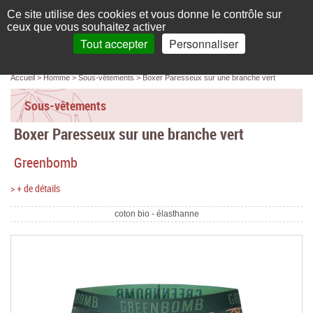
Français
compte
Ce site utilise des cookies et vous donne le contrôle sur
L'élégance au naturel
ceux que vous souhaitez activer
Tout accepter
Personnaliser
Recherche
panier
MENU
0 article(s)
Panneau de gestion des cookies
Accueil
Homme
Sous-vêtements
Boxer Paresseux sur une branche vert
Accueil
Sous-vêtements
Femme
Boxer Paresseux sur une branche vert
Homme
Greenbomb
Bébé & enfant
> + de détails
Chaussettes & collants
coton bio - élasthanne
Chaussures & Sacs
Accessoires
Linge de maison
Marques