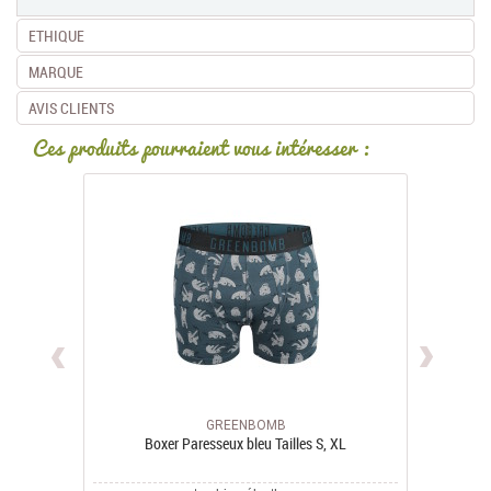
ETHIQUE
MARQUE
AVIS CLIENTS
Ces produits pourraient vous intéresser :
GREENBOMB
Boxer Paresseux bleu Tailles S, XL
Boxer