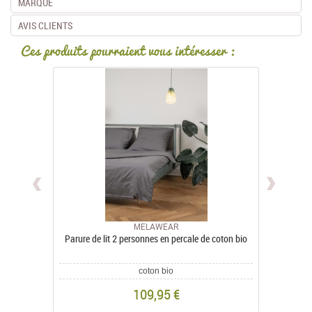
MARQUE
AVIS CLIENTS
Ces produits pourraient vous intéresser :
MELAWEAR
Parure de lit 2 personnes en percale de coton bio
Paru
coton bio
109,95 €