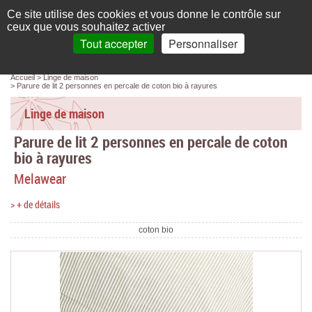
Français
compte
Ce site utilise des cookies et vous donne le contrôle sur
L'élégance au naturel
ceux que vous souhaitez activer
Tout accepter
Personnaliser
Recherche
panier
MENU
0 article(s)
Panneau de gestion des cookies
Accueil
Linge de maison
Accueil
Parure de lit 2 personnes en percale de coton bio à rayures
Femme
Linge de maison
Parure de lit 2 personnes en percale de coton
Homme
bio à rayures
Bébé & enfant
Melawear
Chaussettes & collants
> + de détails
Chaussures & Sacs
coton bio
Accessoires
Linge de maison
Marques