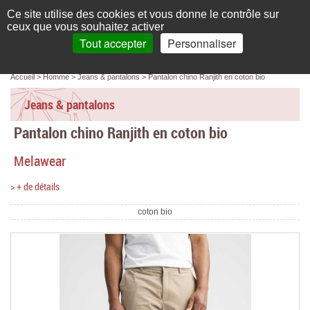
Français
compte
Ce site utilise des cookies et vous donne le contrôle sur
L'élégance au naturel
ceux que vous souhaitez activer
Tout accepter
Personnaliser
Recherche
panier
MENU
0 article(s)
Panneau de gestion des cookies
Accueil
Homme
Jeans & pantalons
Pantalon chino Ranjith en coton bio
Accueil
Jeans & pantalons
Femme
Pantalon chino Ranjith en coton bio
Homme
Melawear
Bébé & enfant
> + de détails
Chaussettes & collants
coton bio
Chaussures & Sacs
Accessoires
Linge de maison
Marques